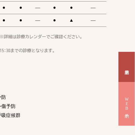
●
●
―
●
●
―
●
●
―
●
▲
―
※詳細は診療カレンダーでご確認ください。
15:30までの診療となります。
予防
WEB予約
外傷予防
呼吸症候群