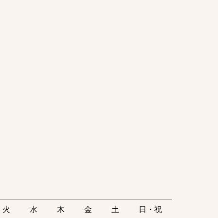
火
水
木
金
土
日・祝