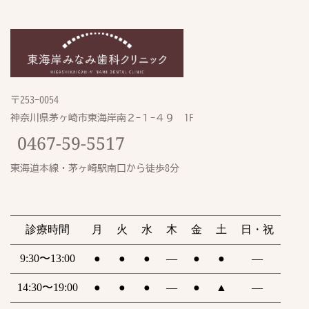
〒253-0054
神奈川県茅ヶ崎市東海岸南２-１−４９　1F
0467-59-5517
東海道本線・茅ヶ崎駅南口から徒歩8分
診療時間
月
火
水
木
金
土
日・祝
9:30〜13:00
●
●
●
―
●
●
―
14:30〜19:00
●
●
●
―
●
▲
―