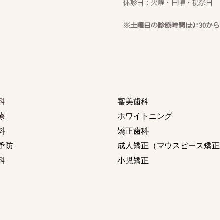
休診日：火曜・日曜・祝祭日　
※土曜日の診療時間は9:30から
科
審美歯科
療 
ホワイトニング
科
矯正歯科
予防
成人矯正（マウスピース矯正
科
小児矯正 