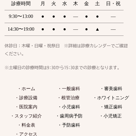
診療時間
月
火
水
木
金
土
日・祝
9:30〜13:00
●
●
●
―
●
●
―
14:30〜19:00
●
●
●
―
●
▲
―
休診日：木曜・日曜・祝祭日　※詳細は診療カレンダーでご確認
ください。
※土曜日の診療時間は9:30から15:30までの診療となります。
・ホーム
・一般歯科
・審美歯科
・診療設備
・根管治療 
・ホワイトニング
・医院案内
・小児歯科
・矯正歯科
・スタッフ紹介
・歯周病予防
・小児矯正 
・料金表
・予防歯科
・アクセス