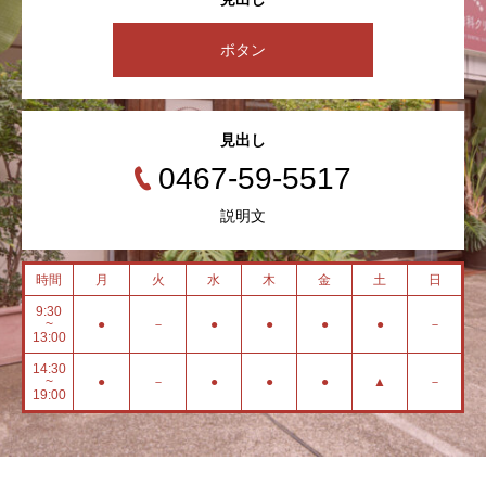
ボタン
見出し
0467-59-5517
説明文
時間
月
火
水
木
金
土
日
9:30
~
●
－
●
●
●
●
－
13:00
14:30
~
●
－
●
●
●
▲
－
19:00