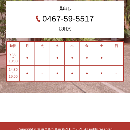
見出し
0467-59-5517
説明文
時間
月
火
水
木
金
土
日
9:30
~
●
－
●
●
●
●
－
13:00
14:30
~
●
－
●
●
●
▲
－
19:00
Copyright © 東海岸みなみ歯科クリニック. All rights reserved