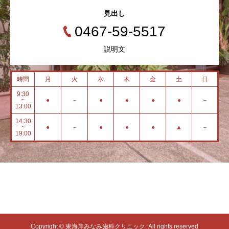
見出し
0467-59-5517
説明文
時間
月
火
水
木
金
土
日
9:30
~
●
－
●
●
●
●
－
13:00
14:30
~
●
－
●
●
●
▲
－
19:00
Copyright © 東海岸みなみ歯科クリニック. All rights reserved